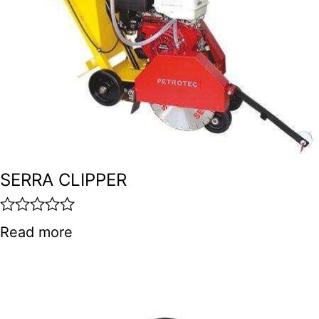
SERRA CLIPPER
R
Read more
a
t
e
d
0
o