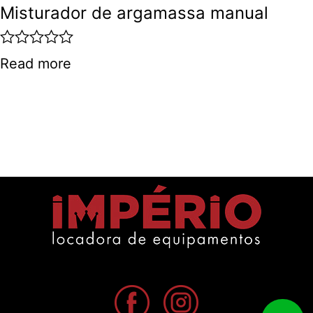
Misturador de argamassa manual
R
Read more
a
t
e
d
0
o
u
t
o
f
5